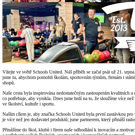
Vítejte ve světě Schools United. Náš příběh se začal psát už 21. srpna
jsme tu, abychom pomohli školám, sportovním týmům, firmám i státním 
shopů.
Naše cesta byla inspirována nedostatečným zastoupením kvalitních a co
co potřebuje, aby vynikla. Dnes jsme hrdí na to, že sloužíme více ne
ve školství, kultuře i sportu.
Naším cílem je, aby značka Schools United byla první zastávkou pro vš
je více než jen dodavatel produktů; jsme partnerem, který přináší rado
Přinášíme do škol, klubů i firem naše odhodlání k inovacím a motivac