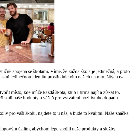
ozlučně spojena se školami. Víme, že každá škola je jedinečná, a proto
tní jedinečnou identitu prostřednictvím našich na míru šitých e-
řit místo, kde může každá škola, klub i firma najít a získat to,
ří sdílí naše hodnoty a vášeň pro vytváření pozitivního dopadu
iv pro vaši školu, najdete to u nás, a bude to kvalitní. Naše značka
tingovým úsilím, abychom lépe spojili naše produkty a služby