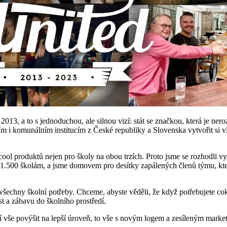
 2013, a to s jednoduchou, ale silnou vizí: stát se značkou, která je ner
i komunálním institucím z České republiky a Slovenska vytvořit si vlas
ol produktů nejen pro školy na obou trzích. Proto jsme se rozhodli vytvo
ž 1.500 školám, a jsme domovem pro desítky zapálených členů týmu, kte
echny školní potřeby. Chceme, abyste věděli, že když potřebujete cokol
st a zábavu do školního prostředí.
í vše povýšit na lepší úroveň, to vše s novým logem a zesíleným marke