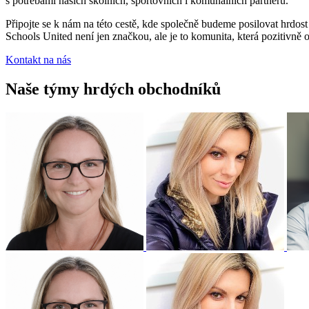
s potřebami našich školních, sportovních i komunálních partnerů.
Připojte se k nám na této cestě, kde společně budeme posilovat hrdos
Schools United není jen značkou, ale je to komunita, která pozitivně o
Kontakt na nás
Naše týmy hrdých obchodníků