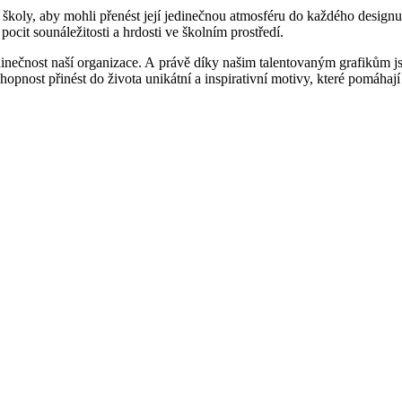
školy, aby mohli přenést její jedinečnou atmosféru do každého designu.
pocit sounáležitosti a hrdosti ve školním prostředí.
jedinečnost naší organizace. A právě díky našim talentovaným grafikům 
chopnost přinést do života unikátní a inspirativní motivy, které pomáhaj