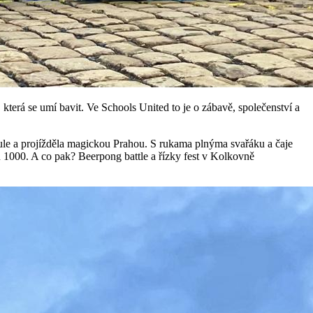
 která se umí bavit. Ve Schools United to je o zábavě, společenství a
koule a projížděla magickou Prahou. S rukama plnýma svařáku a čaje
u 1000. A co pak? Beerpong battle a řízky fest v Kolkovně